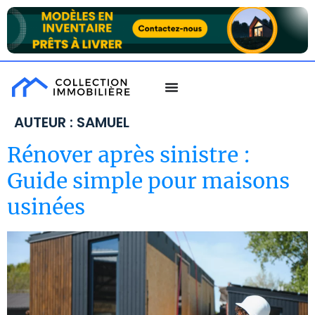
AUTEUR :
SAMUEL
Rénover après sinistre :
Guide simple pour maisons
usinées