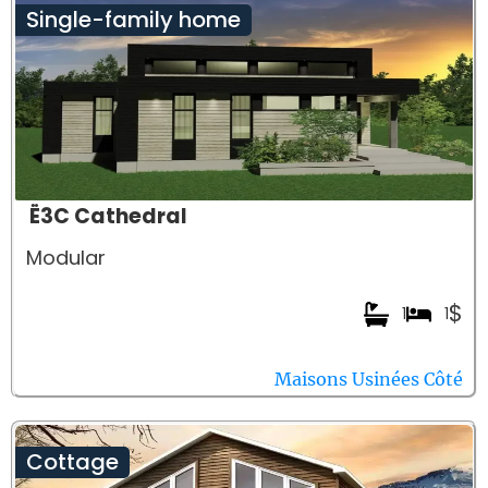
Single-family home
Ë3C Cathedral
Modular
$
1
1
Maisons Usinées Côté
Cottage