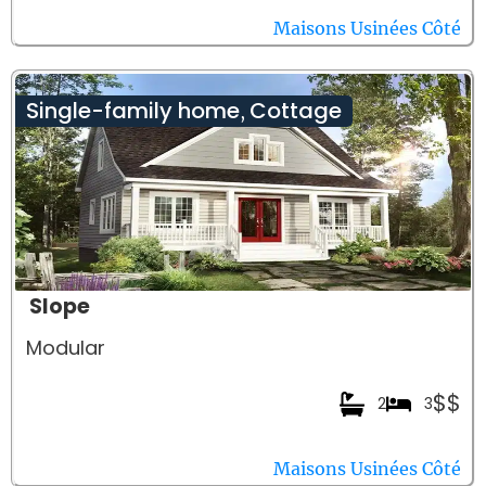
Maisons Usinées Côté
Single-family home
Cottage
,
Slope
Modular
$$
2
3
Maisons Usinées Côté