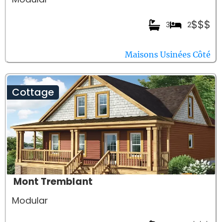
$$$
3
2
Maisons Usinées Côté
Cottage
Mont Tremblant
Modular