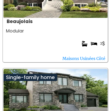
Beaujolais
Modular
$
1
3
Maisons Usinées Côté
Single-family home