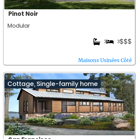
Pinot Noir
Modular
$$$
3
3
Maisons Usinées Côté
Cottage
Single-family home
,