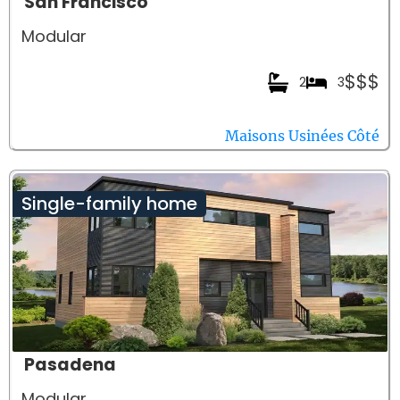
San Francisco
Modular
$$$
2
3
Maisons Usinées Côté
Single-family home
Pasadena
Modular