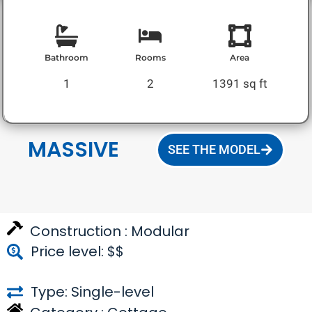
Bathroom
Rooms
Area
1
2
1391 sq ft
MASSIVE
SEE THE MODEL
Construction :
Modular
Price level: $$
Type: Single-level