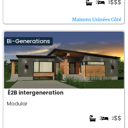
$$$
2
3
Maisons Usinées Côté
Bi-Generations
Ë2B intergeneration
Modular
$$
2
2