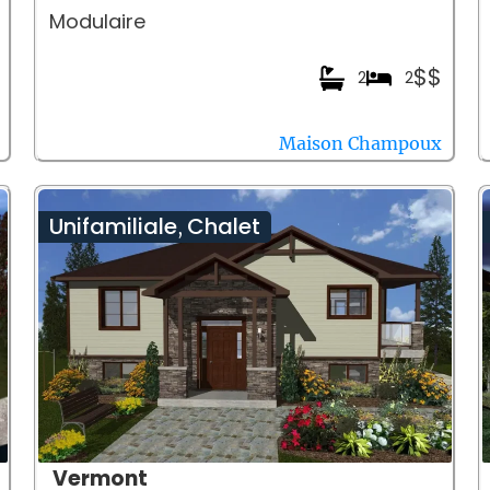
Modulaire
$$
2
2
Maison Champoux
Unifamiliale
Chalet
,
Vermont