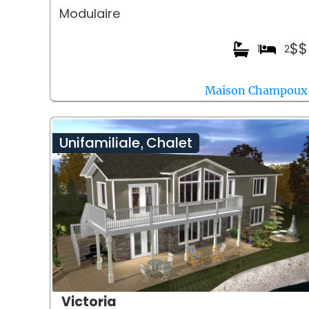
Modulaire
$$
1
2
Maison Champoux
Unifamiliale
Chalet
,
Victoria