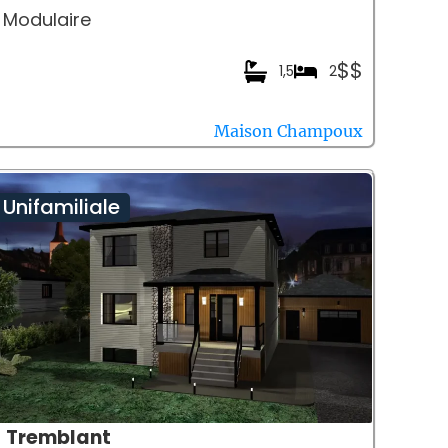
Modulaire
$$
1,5
2
Maison Champoux
Unifamiliale
Tremblant