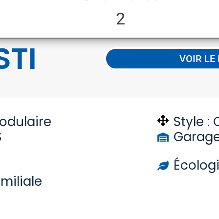
2
STI
VOIR LE
odulaire
Style :
$
Garage
d
Écolog
miliale