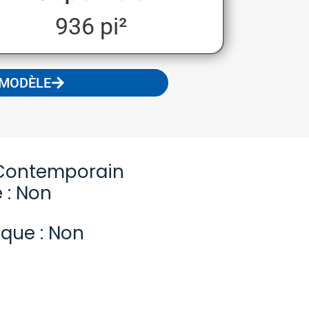
936 pi²
 MODÈLE
Contemporain
 : Non
ique : Non