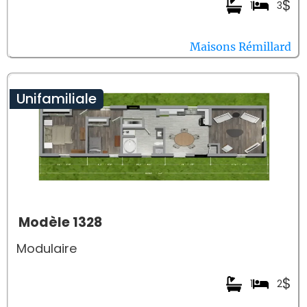
$
1
3
Maisons Rémillard
Unifamiliale
Modèle 1328
Modulaire
$
1
2