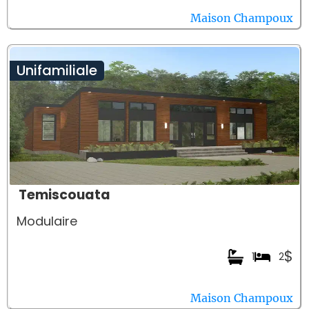
Maison Champoux
Unifamiliale
Temiscouata
Modulaire
$
1
2
Maison Champoux