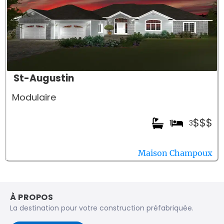
St-Augustin
Modulaire
$$$
1
3
Maison Champoux
À PROPOS
La destination pour votre construction préfabriquée.