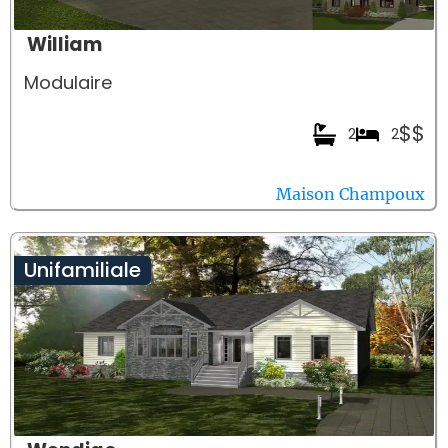
William
Modulaire
$$
2
2
Maison Champoux
Unifamiliale