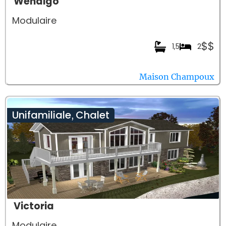
Wendigo
Modulaire
$$
1,5
2
Maison Champoux
Unifamiliale
Chalet
,
Victoria
Modulaire