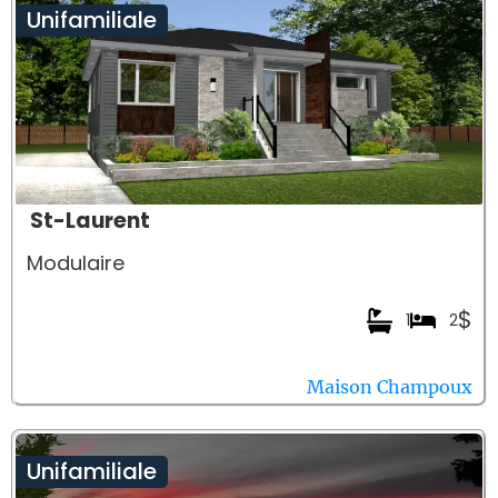
Unifamiliale
St-Laurent
Modulaire
$
1
2
Maison Champoux
Unifamiliale