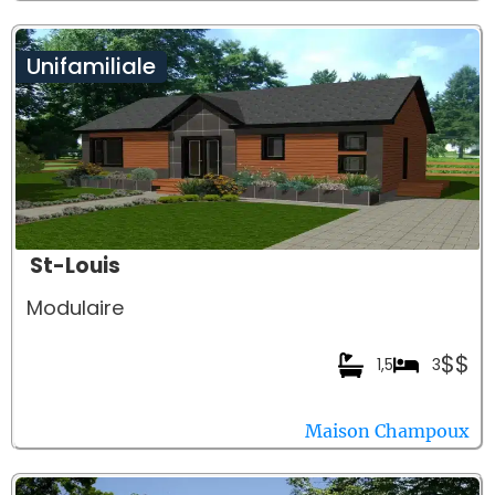
Unifamiliale
St-Louis
Modulaire
$$
1,5
3
Maison Champoux