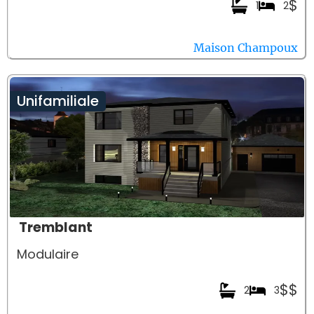
$
1
2
Maison Champoux
Unifamiliale
Tremblant
Modulaire
$$
2
3