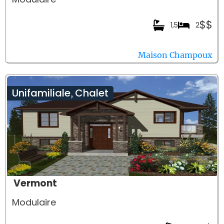
$$
1,5
2
Maison Champoux
Unifamiliale
Chalet
,
Vermont
Modulaire