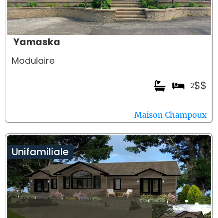
Yamaska
Modulaire
$$
1
2
Maison Champoux
Unifamiliale