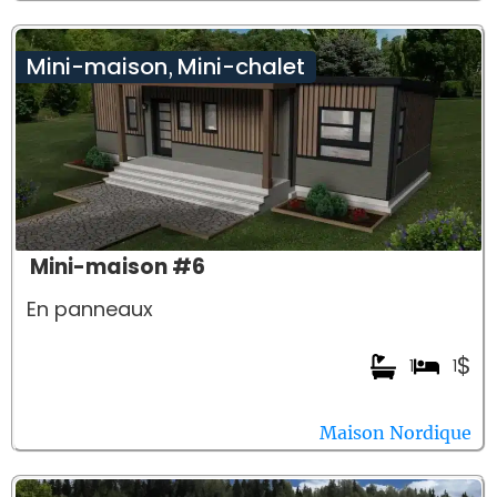
Mini-maison
Mini-chalet
,
Mini-maison #6
En panneaux
$
1
1
Maison Nordique