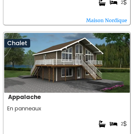
$
1
2
Maison Nordique
Chalet
Appalache
En panneaux
$
1
2