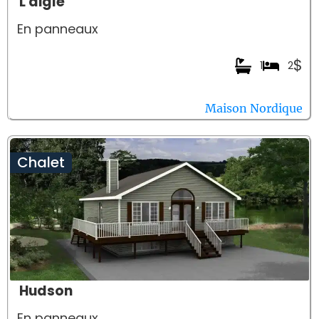
L'aigle
En panneaux
$
1
2
Maison Nordique
Chalet
Hudson
En panneaux