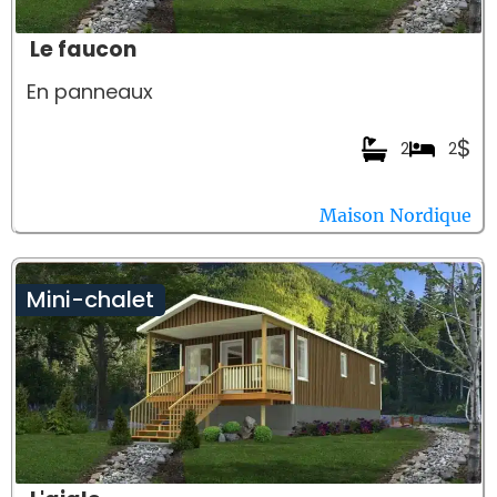
Le faucon
En panneaux
$
2
2
Maison Nordique
Mini-chalet