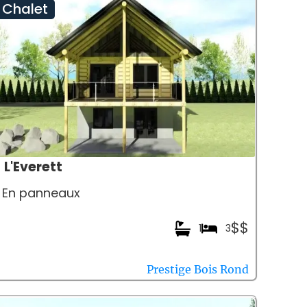
Chalet
L'Everett
En panneaux
$$
1
3
Prestige Bois Rond