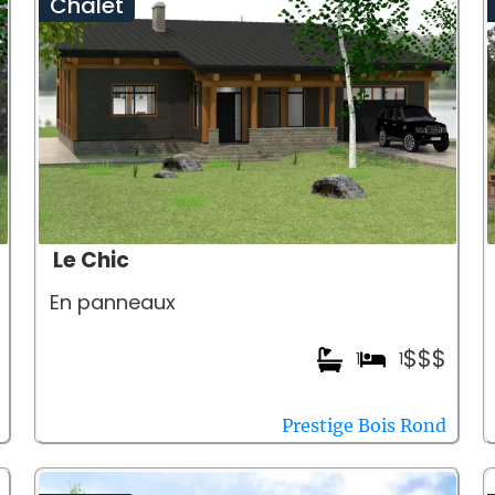
Chalet
Le Chic
En panneaux
$$$
1
1
Prestige Bois Rond