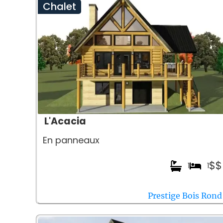
Chalet
L'Acacia
En panneaux
$$
1
1
Prestige Bois Rond