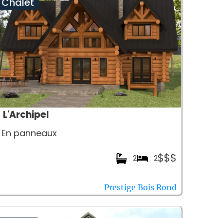
Chalet
L'Archipel
En panneaux
$$$
2
2
Prestige Bois Rond