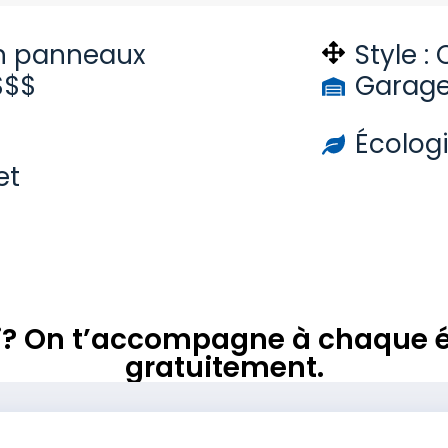
n panneaux
Style :
$$$
Garage
d
Écolog
et
rai? On t’accompagne à chaque é
gratuitement.