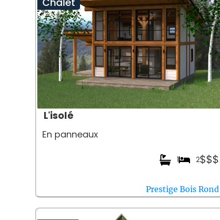
Chalet
L'isolé
En panneaux
$$$
1
2
Prestige Bois Rond