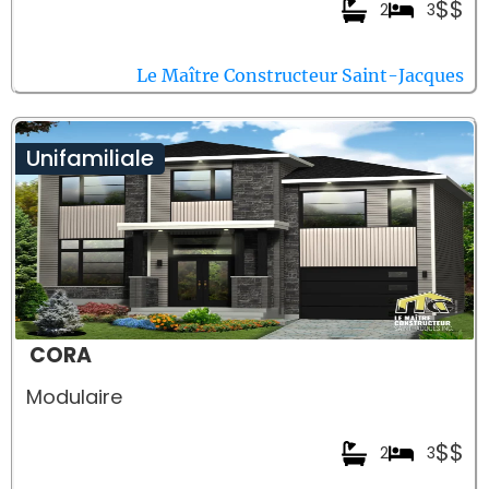
$$
2
3
Le Maître Constructeur Saint-Jacques
Unifamiliale
CORA
Modulaire
$$
2
3