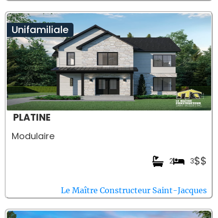
Unifamiliale
PLATINE
Modulaire
$$
2
3
Le Maître Constructeur Saint-Jacques