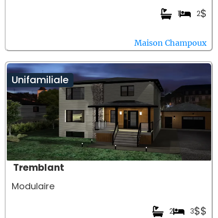
$
1
2
Maison Champoux
Unifamiliale
Tremblant
Modulaire
$$
2
3