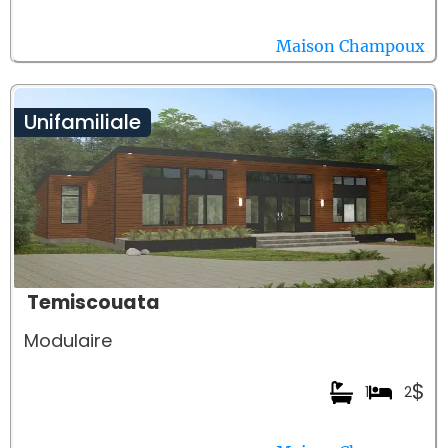
Maison Champoux
Unifamiliale
Temiscouata
Modulaire
$
1
2