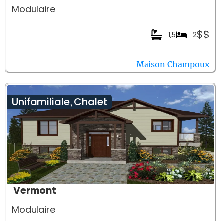
Modulaire
$$
1,5
2
Maison Champoux
Unifamiliale
Chalet
,
Vermont
Modulaire