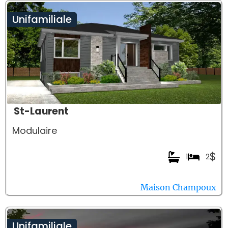
Unifamiliale
St-Laurent
Modulaire
$
1
2
Maison Champoux
Unifamiliale