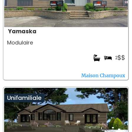
Yamaska
Modulaire
$$
1
2
Maison Champoux
Unifamiliale