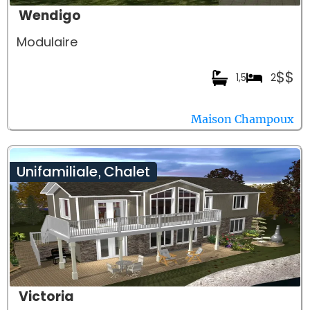
Wendigo
Modulaire
$$
1,5
2
Maison Champoux
Unifamiliale
Chalet
,
Victoria