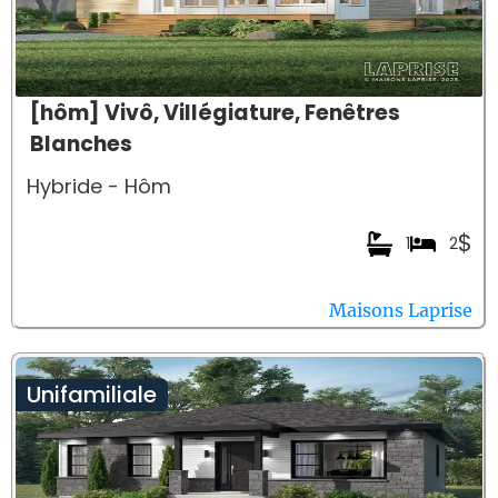
[hôm] Vivô, Villégiature, Fenêtres
Blanches
Hybride - Hôm
$
1
2
Maisons Laprise
Unifamiliale