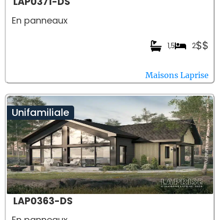
LAP0371-DS
En panneaux
$$
1,5
2
Maisons Laprise
Unifamiliale
LAP0363-DS
En panneaux