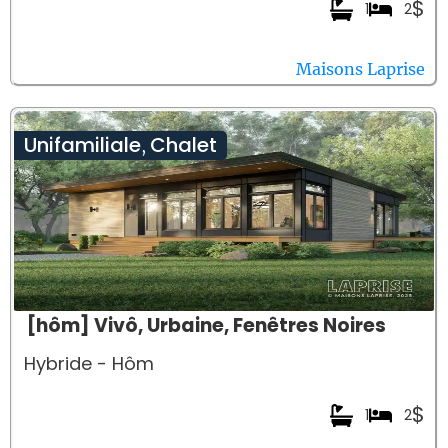
$
1
2
Maisons Laprise
Unifamiliale
Chalet
,
[hôm] Vivô, Urbaine, Fenêtres Noires
Hybride - Hôm
$
1
2