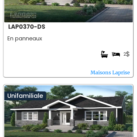
LAP0370-DS
En panneaux
$
1
2
Maisons Laprise
Unifamiliale