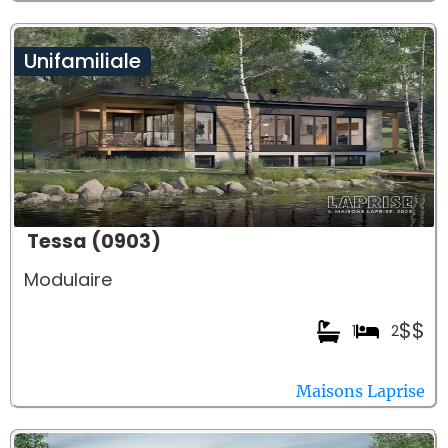
Unifamiliale
Tessa (0903)
Modulaire
$$
1
2
Maisons Laprise