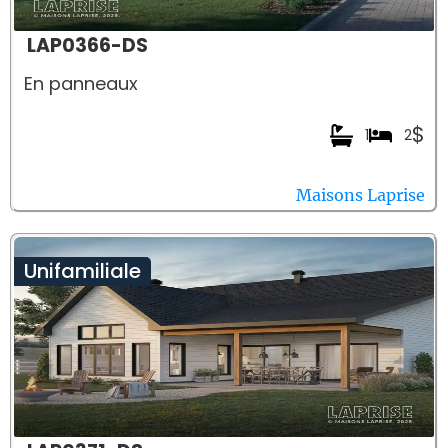
LAP0366-DS
En panneaux
$
1
2
Maisons Laprise
Unifamiliale