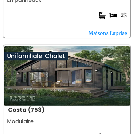
$
1
2
Maisons Laprise
Unifamiliale
Chalet
,
Costa (753)
Modulaire