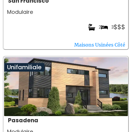
San Francisco
Modulaire
$$$
2
3
Maisons Usinées Côté
Unifamiliale
Pasadena
Modulaire