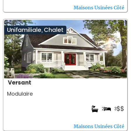
Maisons Usinées Côté
Unifamiliale
Chalet
,
Versant
Modulaire
$$
2
3
Maisons Usinées Côté