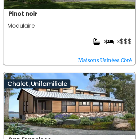
Pinot noir
Modulaire
$$$
3
3
Maisons Usinées Côté
Chalet
Unifamiliale
,