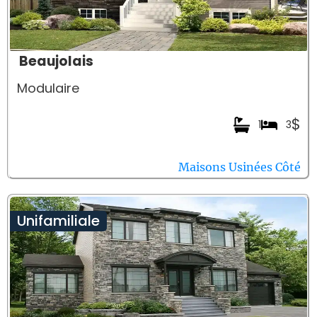
Beaujolais
Modulaire
$
1
3
Maisons Usinées Côté
Unifamiliale