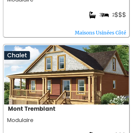
$$$
3
2
Maisons Usinées Côté
Chalet
Mont Tremblant
Modulaire