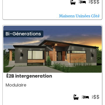
$$$
2
3
Maisons Usinées Côté
Bi-Génerations
Ë2B intergeneration
Modulaire
$$
2
2