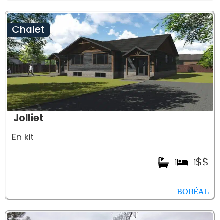
Chalet
Jolliet
En kit
$$
1
1
BORÉAL