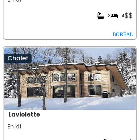
$$
3
4
BORÉAL
Chalet
Laviolette
En kit