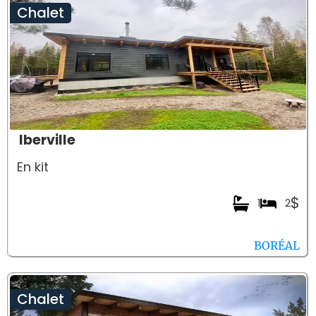
Chalet
Iberville
En kit
$
1
2
BORÉAL
Chalet