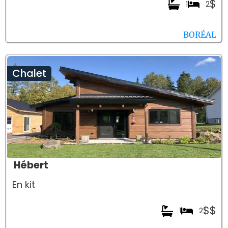
$
1
2
BORÉAL
Chalet
Hébert
En kit
$$
1
2