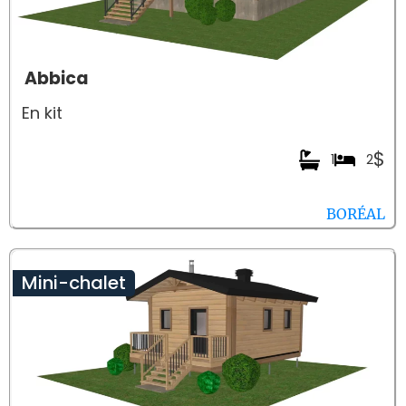
Abbica
En kit
$
1
2
BORÉAL
Mini-chalet