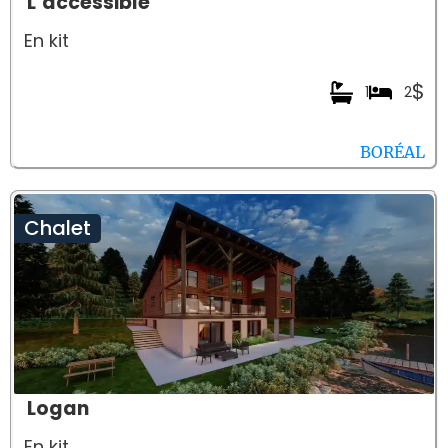
L’accessible
En kit
$
1
2
BORÉAL
Chalet
Logan
En kit