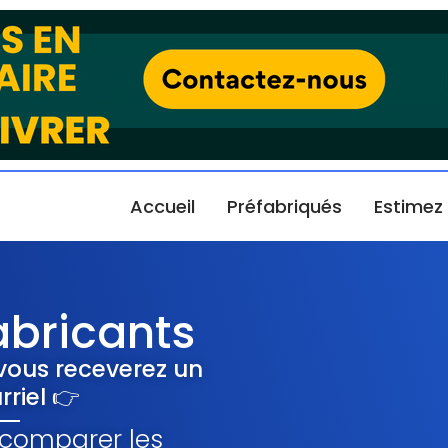
Accueil
Préfabriqués
Estimez
abricants
 vous receverez un
rriel 👉
 comparer les