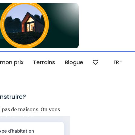
 mon prix
Terrains
Blogue
FR
nstruire?
 pas de maisons. On vous
sir le bon fabricant.