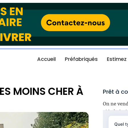
Accueil
Préfabriqués
Estimez
ES MOINS CHER À
Prêt à co
On ne vend
aide à choi