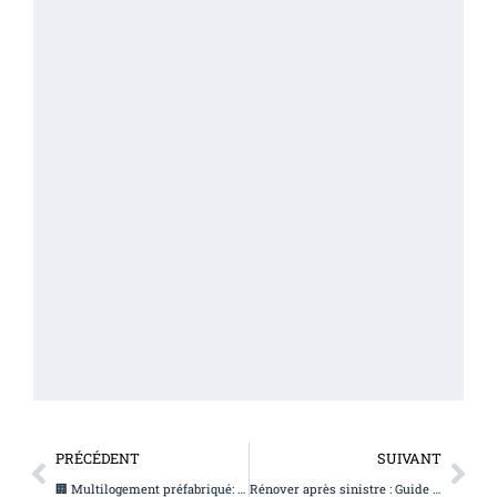
PRÉCÉDENT
SUIVANT
🏢 Multilogement préfabriqué: Rapide, durable et rentable
Rénover après sinistre : Guide simple pour maisons usinées