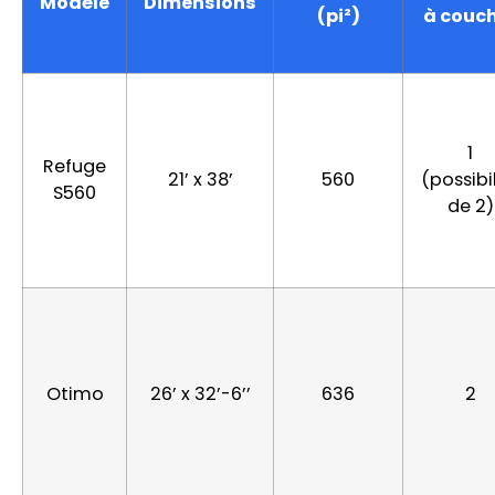
Modèle
Dimensions
(pi²)
à couc
1
Refuge
21’ x 38’
560
(possibil
S560
de 2)
Otimo
26’ x 32’-6’’
636
2