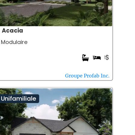
Acacia
Modulaire
$
1
1
Groupe Profab Inc.
Unifamiliale