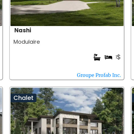
Nashi
Modulaire
$
1
1
Groupe Profab Inc.
Chalet