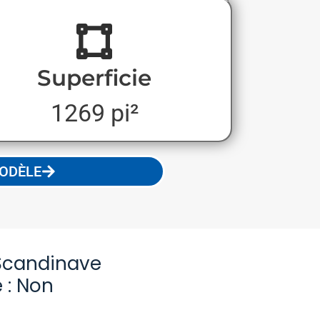
Superficie
1269 pi²
MODÈLE
Scandinave
 : Non