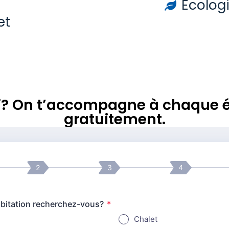
d
Écolog
et
rai? On t’accompagne à chaque é
gratuitement.