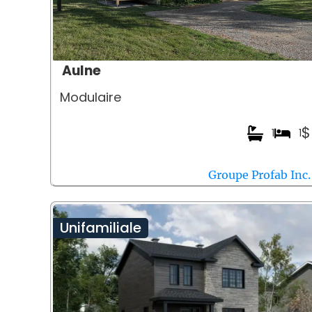
Aulne
Modulaire
$
1
1
Groupe Profab Inc.
Unifamiliale