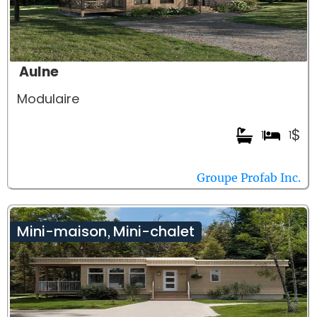
Aulne
Modulaire
$
1
1
Groupe Profab Inc.
Mini-maison
Mini-chalet
,