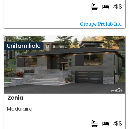
$$
1
2
Groupe Profab Inc.
Unifamiliale
Zenia
Modulaire
$$
1
2