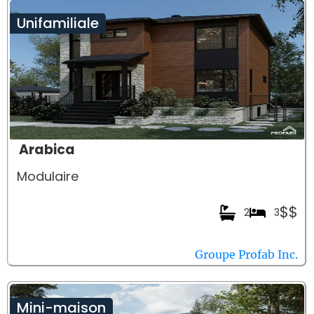
Unifamiliale
Arabica
Modulaire
$$
2
3
Groupe Profab Inc.
Mini-maison