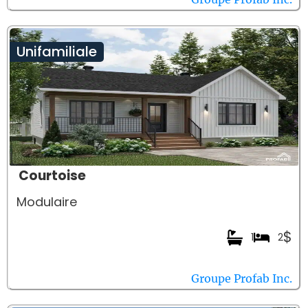
Unifamiliale
Courtoise
Modulaire
$
1
2
Groupe Profab Inc.