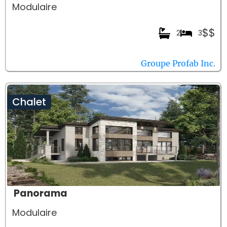
Modulaire
$$
2
3
Groupe Profab Inc.
Chalet
Panorama
Modulaire