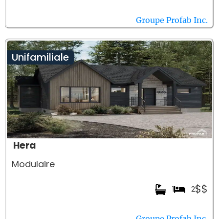
Groupe Profab Inc.
Unifamiliale
Hera
Modulaire
$$
1
2
Groupe Profab Inc.