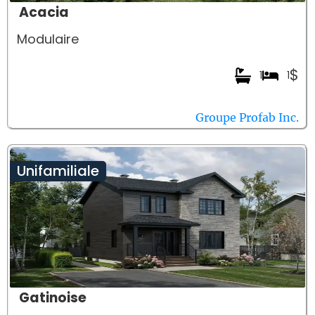
Acacia
Modulaire
$
1
1
Groupe Profab Inc.
Unifamiliale
Gatinoise