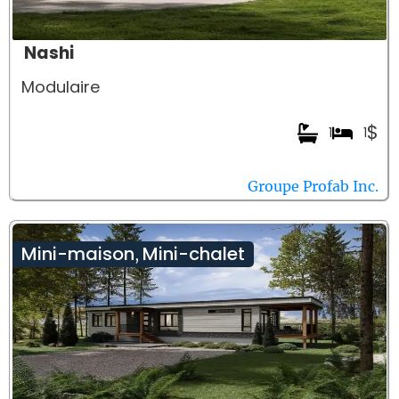
Nashi
Modulaire
$
1
1
Groupe Profab Inc.
Mini-maison
Mini-chalet
,