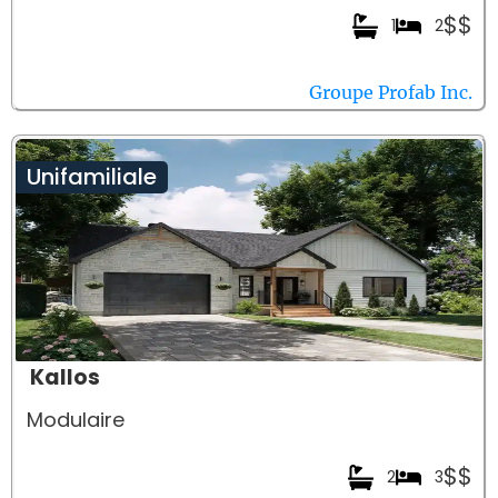
$$
1
2
Groupe Profab Inc.
Unifamiliale
Kallos
Modulaire
$$
2
3