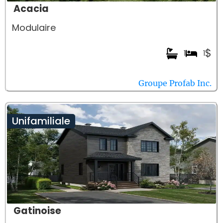
Acacia
Modulaire
$
1
1
Groupe Profab Inc.
Unifamiliale
Gatinoise