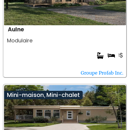
Aulne
Modulaire
$
1
1
Groupe Profab Inc.
Mini-maison
Mini-chalet
,