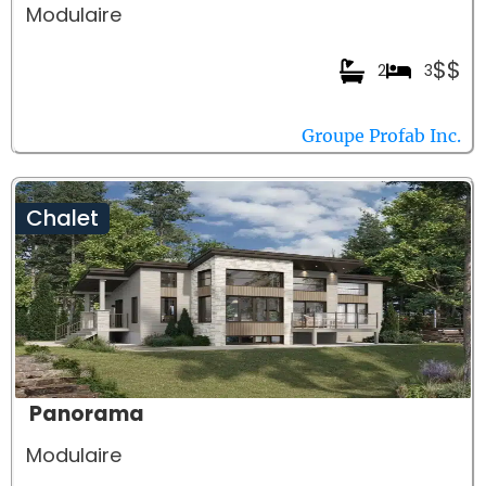
Modulaire
$$
2
3
Groupe Profab Inc.
Chalet
Panorama
Modulaire