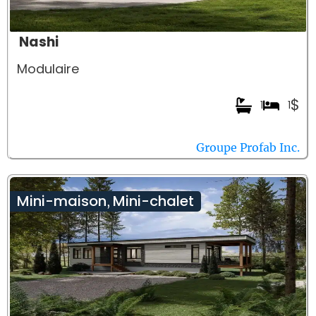
Nashi
Modulaire
$
1
1
Groupe Profab Inc.
Mini-maison
Mini-chalet
,