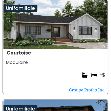
Unifamiliale
Courtoise
Modulaire
$
1
2
Groupe Profab Inc.
Unifamiliale