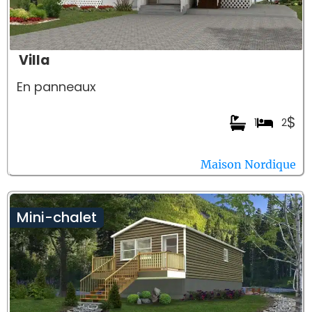
Villa
En panneaux
$
1
2
Maison Nordique
Mini-chalet