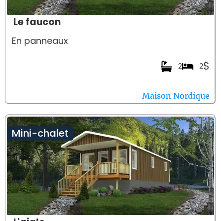
Le faucon
En panneaux
$
2
2
Maison Nordique
Mini-chalet