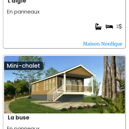
L'aigle
En panneaux
$
1
2
Maison Nordique
Mini-chalet
La buse
En panneaux