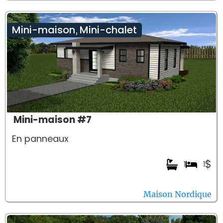
Mini-maison
Mini-chalet
,
Mini-maison #7
En panneaux
$
1
1
Maison Nordique