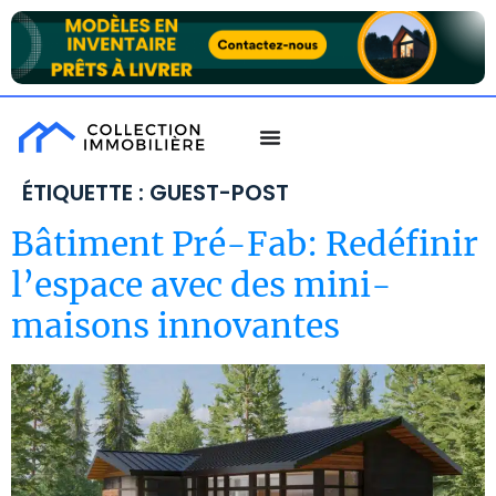
ÉTIQUETTE :
GUEST-POST
Bâtiment Pré-Fab: Redéfinir
l’espace avec des mini-
maisons innovantes