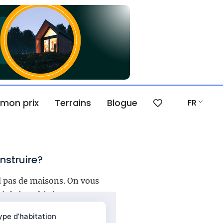
 mon prix
Terrains
Blogue
FR
nstruire?
 pas de maisons. On vous
sir le bon fabricant.